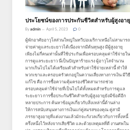
ประโยชน์ของการประกันชีวิตสำหรับผู้สูงอายุ
By
admin
April 5, 2023
0
ผู้พักอาศัยอาวุโสส่วนใหญ่ในทวีปอเมริกาเหนือไม่สามารถ
จ่ายค่าดูแลระยะยาวได้เนื่องจากมีต้นทุนสูง มีผู้สูงอายุ
เพียงไม่กี่คนเท่านั้นที่ใช้ประกันเพื่อครอบคลุมค่าใช้จ่ายใน
การดูแลระยะยาว นี่เป็นปัญหาร้ายแรง ผู้อาวุโสจำนวน
มากเกินไปไม่ได้เตรียมตัวสำหรับค่าใช้จ่ายเหล่านี้ ทำให้
พวกเขาและครอบครัวตกอยู่ในความเสี่ยงทางการเงิน มีวิธ
แก้ไข คือ การซื้อความคุ้มครองชีวิตสามารถช่วย
ครอบคลุมค่าใช้จ่ายที่เป็นไปได้ทั้งหมดสำหรับการดูแล
ระยะยาว การซื้อประกันชีวิตสำหรับผู้สูงอายุยังมีข้อดีอีก
หลายประการ ค้นหาข้อมูลเกี่ยวกับสิ่งเหล่านี้ด้านล่าง
ให้การสนับสนุนทางการเงินแก่คู่สมรสของคุณ คู่สามี
ภรรยาสูงอายุที่แต่งงานแล้วมักจะกังวลเกี่ยวกับการทิ้งหนี้
ครึ่งหนึ่งไว้หลังจากเสียชีวิต และด้วยเหตุผลที่ดี งานศพใน