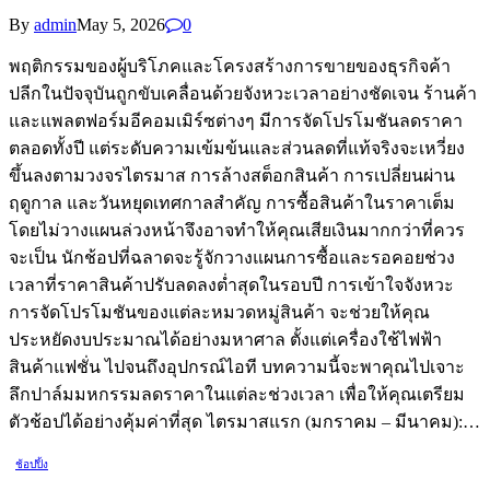
By
admin
May 5, 2026
0
พฤติกรรมของผู้บริโภคและโครงสร้างการขายของธุรกิจค้า
ปลีกในปัจจุบันถูกขับเคลื่อนด้วยจังหวะเวลาอย่างชัดเจน ร้านค้า
และแพลตฟอร์มอีคอมเมิร์ซต่างๆ มีการจัดโปรโมชันลดราคา
ตลอดทั้งปี แต่ระดับความเข้มข้นและส่วนลดที่แท้จริงจะเหวี่ยง
ขึ้นลงตามวงจรไตรมาส การล้างสต็อกสินค้า การเปลี่ยนผ่าน
ฤดูกาล และวันหยุดเทศกาลสำคัญ การซื้อสินค้าในราคาเต็ม
โดยไม่วางแผนล่วงหน้าจึงอาจทำให้คุณเสียเงินมากกว่าที่ควร
จะเป็น นักช้อปที่ฉลาดจะรู้จักวางแผนการซื้อและรอคอยช่วง
เวลาที่ราคาสินค้าปรับลดลงต่ำสุดในรอบปี การเข้าใจจังหวะ
การจัดโปรโมชันของแต่ละหมวดหมู่สินค้า จะช่วยให้คุณ
ประหยัดงบประมาณได้อย่างมหาศาล ตั้งแต่เครื่องใช้ไฟฟ้า
สินค้าแฟชั่น ไปจนถึงอุปกรณ์ไอที บทความนี้จะพาคุณไปเจาะ
ลึกปาล์มมหกรรมลดราคาในแต่ละช่วงเวลา เพื่อให้คุณเตรียม
ตัวช้อปได้อย่างคุ้มค่าที่สุด ไตรมาสแรก (มกราคม – มีนาคม):…
ช้อปปิ้ง