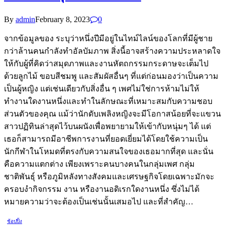
By
admin
February 8, 2023
0
จากข้อมูลของ ระบุว่าหนึ่งปีมีอยู่ในไทม์ไลน์ของโลกที่มีผู้ชาย
กว่าล้านคนกำลังทำอัลบัมภาพ สิ่งนี้อาจสร้างความประหลาดใจ
ให้กับผู้ที่คิดว่าสมุดภาพและงานหัตถกรรมกระดาษจะเต็มไป
ด้วยลูกไม้ ขอบสีชมพู และสัมผัสอื่นๆ ที่แต่ก่อนมองว่าเป็นความ
เป็นผู้หญิง แต่เช่นเดียวกับสิ่งอื่น ๆ เพศไม่ใช่การห้ามไม่ให้
ทำงานใดงานหนึ่งและทำในลักษณะที่เหมาะสมกับความชอบ
ส่วนตัวของคุณ แม้ว่านักดับเพลิงหญิงจะมีโอกาสน้อยที่จะแขวน
สาวปฏิทินล่าสุดไว้บนผนังเพื่อพยายามให้เข้ากับหนุ่มๆ ได้ แต่
เธอก็สามารถมีอาชีพการงานที่ยอดเยี่ยมได้โดยใช้ความเป็น
นักกีฬาในโหมดที่ตรงกับความสนใจของเธอมากที่สุด และนั่น
คือความแตกต่าง เพียงเพราะคนบางคนในกลุ่มเพศ กลุ่ม
ชาติพันธุ์ หรือภูมิหลังทางสังคมและเศรษฐกิจโดยเฉพาะมักจะ
ครอบงำกิจกรรม งาน หรืองานอดิเรกใดงานหนึ่ง ซึ่งไม่ได้
หมายความว่าจะต้องเป็นเช่นนั้นเสมอไป และที่สำคัญ…
ช้อปปิ้ง