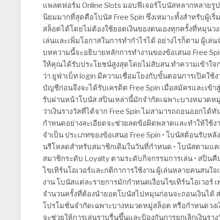
แพลตฟอร์ม Online Slots มอบฟีเจอร์โบนัสหลากหลายรูปแบบเ
นิยมมากที่สุดคือโบนัส Free Spin ซึ่งเหมาะทั้งสำหรับผู้เร
สล็อตได้โดยไม่ต้องใช้ยอดเงินของตนเองทุกครั้งที่หมุน
เล่นและเพิ่มโอกาสในการทำกำไรได้ อย่างไรก็ตาม ผู้เล่น
บทความนี้จะอธิบายหลักการทำงานของข้อเสนอ Free Spin ว
ให้คุณได้รับประโยชน์สูงสุดโดยไม่สับสน ทำความเข้าใจกล
ว่า ยูฟ่าเบ็ท login มีความเชื่อมโยงกับขั้นตอนการเปิ
บัญชีก่อนจึงจะได้รับเครดิต Free Spin เมื่อสมัครและเข้
รับผ่านหน้าโบนัส สปินเหล่านี้มักจำกัดเฉพาะบางหมวดหม
ว่าเงินรางวัลที่ได้จาก Free Spin ไม่สามารถถอนออกได้ทั
กำหนดอย่างละเอียดจะช่วยลดข้อผิดพลาดและทำให้ใช้งา
จำเป็น ประเภทของข้อเสนอ Free Spin • โบนัสต้อนรับหล
นรีโหลดสำหรับสมาชิกเดิมในวันที่กำหนด • โบนัสตามแ
สมาชิกระดับ Loyalty ตามระดับกิจกรรมการเล่น • สปินคื
ไขเทิร์นโอเวอร์และกติกาการใช้งาน ผู้เล่นหลายคนสนใจเ
งาน โบนัสแต่ละรายการมักกำหนดเงื่อนไขเทิร์นโอเวอร์ 
จำนวนครั้งที่ต้องนำยอดโบนัสไปหมุนก่อนจะถอนเงินได้ ส
โปรโมชั่นจำกัดเฉพาะบางหมวดหมู่สล็อต หรือกำหนดวงเงิน
จะช่วยให้การเล่นราบรื่นขึ้นและป้องกันการยกเลิกเงินราง