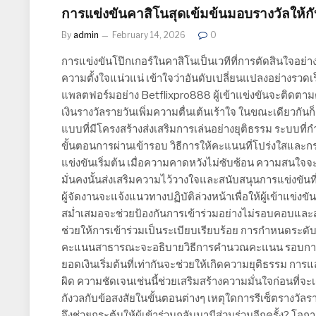
การแข่งขันคาสิโนสุดเข้มข้นมอบรางวัลให้กับผู
By
admin
February 14, 2026
0
การแข่งขันโป๊กเกอร์ในคาสิโนเป็นเวทีที่การตัดสินใจอย่า
ความตั้งใจแน่วแน่ เข้าใจว่าอันดับเปลี่ยนแปลงอย่างรวด
แพลตฟอร์มอย่าง Betflixpro888 ผู้เข้าแข่งขันจะติดตา
เงินรางวัลรายวันเพิ่มความตื่นเต้นเร้าใจ ในขณะเดียวกันก็
แบบที่มีโครงสร้างส่งเสริมการเล่นอย่างยุติธรรม ระบบที่ก
ขั้นตอนการผ่านเข้ารอบ วิธีการให้คะแนนที่โปร่งใสและ
แข่งขันเริ่มต้น เมื่อความคาดหวังไม่ซับซ้อน ความสนใจจะ
มั่นคงนั้นส่งเสริมความไว้วางใจและสนับสนุนการแข่งขันที่
ผู้จัดงานจะแจ้งแนวทางปฏิบัติล่วงหน้าเพื่อให้ผู้เข้าแข่ง
สม่ำเสมอจะช่วยป้องกันการเข้าร่วมอย่างไม่รอบคอบและส่
ช่วยให้การเข้าร่วมเป็นระเบียบเรียบร้อย การกำหนดระดับก
คะแนนสาธารณะจะอธิบายวิธีการคำนวณคะแนน รอบการแข่ง
ยอดเงินเริ่มต้นที่เท่ากันจะช่วยให้เกิดความยุติธรรม กา
ผิด ความชัดเจนเช่นนี้ช่วยเสริมสร้างความมั่นใจก่อนที่จะ
กังวลกับข้อสงสัยในขั้นตอนต่างๆ เหตุใดการรีเซ็ตรางวัลรา
จึงช่วยกระตุ้นให้ผู้เข้าร่วมกลับมามีส่วนร่วมอีกครั้ง? โอกา