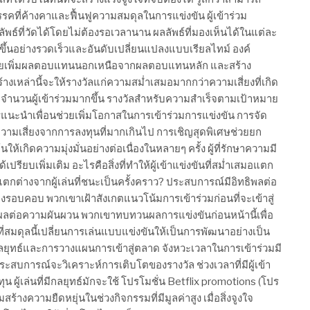
รรคที่ค้างคาและฟื้นฟูความสมดุลในการแข่งขัน ผู้เข้าร่วม
ธ์ที่วัดได้โดยไม่ต้องรอเวลานาน ผลลัพธ์ที่มองเห็นได้ในแต่ละ
ึ้นอย่างรวดเร็วและอันดับเปลี่ยนแปลงแบบเรียลไทม์ องค์
มช่วยเพิ่มผลตอบแทนนอกเหนือจากผลตอบแทนหลัก และสร้าง
ร้างเหล่านี้จะให้รางวัลแก่ความสม่ำเสมอมากกว่าความเสี่ยงที่เกิด
เมื่อมีจำนวนผู้เข้าร่วมมากขึ้น รางวัลสำหรับความสำเร็จตามเป้าหมาย
รแนะนำเพื่อนช่วยเพิ่มโอกาสในการเข้าร่วมการแข่งขัน การจัด
วามเสี่ยงจากการลงทุนที่มากเกินไป การเชิญสุดพิเศษช่วยยก
ให้เกิดความมุ่งมั่นอย่างต่อเนื่องในหลายๆ ครั้ง ผู้ที่รักษาความมี
ปรียบเพิ่มเติม อะไรคือสิ่งที่ทำให้ผู้เข้าแข่งขันที่สม่ำเสมอแตก
สมอแตกต่างจากผู้เล่นที่ชนะเป็นครั้งคราว? ประสบการณ์มีอิทธิพลต่อ
งรอบคอบ พวกเขาเฝ้าสังเกตแนวโน้มการเข้าร่วมก่อนที่จะเข้าสู่
งผลต่อความผันผวน พวกเขาทบทวนผลการแข่งขันก่อนหน้านี้เพื่อ
่สมดุลนี้เปลี่ยนการเล่นแบบแข่งขันให้เป็นการพัฒนาอย่างเป็น
ุทธ์และการวางแผนการเข้าสู่ตลาด จังหวะเวลาในการเข้าร่วมมี
ประสบการณ์จะวิเคราะห์การเติบโตของรางวัล ช่วงเวลาที่มีผู้เข้า
ผู้เล่นที่มีกลยุทธ์มักจะใช้ โปรโมชั่น Betflix promotions (โปร
้างความยืดหยุ่นในช่วงกิจกรรมที่มีมูลค่าสูง เมื่อสิ่งจูงใจ