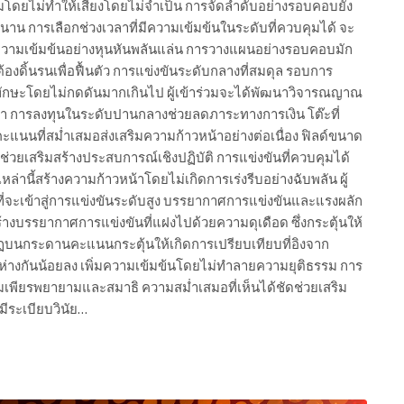
โดยไม่ทำให้เสี่ยงโดยไม่จำเป็น การจัดลำดับอย่างรอบคอบยัง
น การเลือกช่วงเวลาที่มีความเข้มข้นในระดับที่ควบคุมได้ จะ
บความเข้มข้นอย่างหุนหันพลันแล่น การวางแผนอย่างรอบคอบมัก
ต้องดิ้นรนเพื่อฟื้นตัว การแข่งขันระดับกลางที่สมดุล รอบการ
ทักษะโดยไม่กดดันมากเกินไป ผู้เข้าร่วมจะได้พัฒนาวิจารณญาณ
สูงกว่า การลงทุนในระดับปานกลางช่วยลดภาระทางการเงิน โต๊ะที่
แนนที่สม่ำเสมอส่งเสริมความก้าวหน้าอย่างต่อเนื่อง ฟิลด์ขนาด
 ช่วยเสริมสร้างประสบการณ์เชิงปฏิบัติ การแข่งขันที่ควบคุมได้
ล่านี้สร้างความก้าวหน้าโดยไม่เกิดการเร่งรีบอย่างฉับพลัน ผู้
ี่จะเข้าสู่การแข่งขันระดับสูง บรรยากาศการแข่งขันและแรงผลัก
างบรรยากาศการแข่งขันที่แฝงไปด้วยความดุเดือด ซึ่งกระตุ้นให้
ปรากฏบนกระดานคะแนนกระตุ้นให้เกิดการเปรียบเทียบที่อิงจาก
แนนห่างกันน้อยลง เพิ่มความเข้มข้นโดยไม่ทำลายความยุติธรรม การ
เพียรพยายามและสมาธิ ความสม่ำเสมอที่เห็นได้ชัดช่วยเสริม
มีระเบียบวินัย…