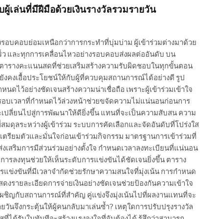
้เล่นที่มีฝีมือด้วยเงินรางวัลรวมรายวัน
งรอบคอบย่อมเหนือกว่าการกระทำที่บุ่มบ่าม ผู้เข้าร่วมต่างมาด้วย
เร็ว และทุกการเคลื่อนไหวอย่างรอบคอบส่งผลต่ออันดับ บน
มตารางคะแนนสดที่ช่วยเสริมสร้างความรับผิดชอบในทุกขั้นตอน
ยังคงเอื้อประโยชน์ให้กับผู้ที่ควบคุมสถานการณ์ได้อย่างดี รูป
ำหนดไว้อย่างชัดเจนสร้างความน่าเชื่อถือ เพราะผู้เข้าร่วมเข้าใจ
กรอบเวลาที่กำหนดไว้ล่วงหน้าช่วยขจัดความไม่แน่นอนก่อนการ
เปลี่ยนไปสู่การพัฒนาให้ดียิ่งขึ้น แทนที่จะเป็นความสับสน ความ
สมดุลระหว่างผู้เข้าร่วม ระบบการคัดเลือกและจัดอันดับที่โปร่งใส
ขันเตรียมตัวและมั่นใจก่อนเข้าร่วมกิจกรรม มาตรฐานการเข้าร่วมที่
งเสริมการมีส่วนร่วมอย่างตั้งใจ กำหนดเวลาลงทะเบียนที่แน่นอน
ารลงทุนช่วยให้เห็นระดับการแข่งขันได้ชัดเจนยิ่งขึ้น ตาราง
ขันที่มีเวลาจำกัดช่วยรักษาความสนใจที่มุ่งเน้น การกำหนด
รแสดงรายละเอียดการจ่ายเงินอย่างชัดเจนช่วยป้องกันความเข้าใจ
เผชิญกับสถานการณ์ที่สำคัญ คู่แข่งจึงมุ่งเน้นไปที่ผลงานแทนที่จะ
ยวันจึงกระตุ้นให้ผู้คนกลับมาเล่นซ้ำ? เหตุใดการปรับปรุงรางวัล
สที่ได้รับในทันทีจะสร้างแรงจูงใจที่จับต้องได้ รู้สึกว่าสามารถ