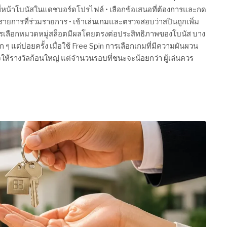
ปที่หน้าโบนัสในแดชบอร์ดโปรไฟล์ • เลือกข้อเสนอที่ต้องการและกด
นรายการที่ร่วมรายการ • เข้าเล่นเกมและตรวจสอบว่าสปินถูกเพิ่ม
 การเลือกหมวดหมู่สล็อตมีผลโดยตรงต่อประสิทธิภาพของโบนัส บาง
 ๆ แต่บ่อยครั้ง เมื่อใช้ Free Spin การเลือกเกมที่มีความผันผวน
ให้รางวัลก้อนใหญ่ แต่จำนวนรอบที่ชนะจะน้อยกว่า ผู้เล่นควร