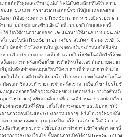
พื่อดึงดูดและรักษาผู้เล่นไว้ หนึ่งในตัวเลือกที่ได้รับความ
ิ่มต้นและผู้เล่นประจำ รางวัลประเภทนี้ช่วยให้ผู้เล่นทดลองเกม
วงล้อ หากใช้อย่างเหมาะสม Free Spin สามารถช่วยยืดระยะเวลา
จำนวนไม่น้อยมักมองข้ามเงื่อนไขที่แนบมากับโบนัสเหล่านี้
ิธีเปิดใช้งานอย่างถูกต้อง และแนวทางใช้งานอย่างมีแผน เพื่อ
ไกของโบนัส Free Spin ก่อนกดรับรางวัลใด ๆ ผู้เล่นควรเข้าใจ
ดใช้งานโบนัสอย่างไร โดยส่วนใหญ่แพลตฟอร์มจะกำหนดให้ยืนยัน
าสู่ระบบเรียบร้อย ระบบอาจเพิ่มจำนวนสปินให้อัตโนมัติหรือให้กด
ู่สล็อต และมาพร้อมเงื่อนไขการทำเทิร์นโอเวอร์ นั่นหมายความ
นที ผู้เล่นต้องทำยอดหมุนเวียนให้ครบตามที่กำหนด การอ่านข้อ
นสปินได้อย่างมีประสิทธิภาพโดยไม่กระทบยอดเงินหลักโดยไม่
ังสมัครสมาชิกและทำรายการฝากครั้งแรกตามเงื่อนไข • โปรโมชั่
คมเปญเทศกาลหรือกิจกรรมพิเศษของแพลตฟอร์ม • รางวัลสำหรับ
นทุน (Cashback) หลังจากมียอดเสียตามที่กำหนด ตรวจสอบเงื่อน
พียงจำนวนสปินที่ได้รับ แต่ไม่ได้ตรวจสอบรายละเอียดการใช้
เพดานการถอนเงิน และระยะเวลาหมดอายุ เทิร์นโอเวอร์หมายถึง
่วนระยะเวลาหมดอายุระบุว่าสปินจะใช้งานได้ภายในกี่วัน บาง
เดิมพันสูงสุดระหว่างใช้โบนัส การทำความเข้าใจกติกาเหล่านี้
วัลจากการละเลยเงื่อนไข ขั้นตอนการเปิดใช้งาน Free Spin อย่าง