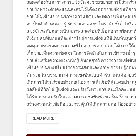
สอดคล้องกับตารางการแข่งขัน จะช่วยขยายการมีส่วนร่วม
ช่วยรักษาระดับคะแนนสะสมไว้ได้ตลอดการแข่งขันที่ยาวนา
ช่วยให้ผู้เข้าแข่งขันรักษาความสงบและลดการเพิ่มระดั
จะเป็นตัวกำหนดว่าผู้เข้าร่วมจะค่อยๆ ไต่ระดับขึ้นไปหรือ
แข่งขันระดับกลางเป็นสภาพแวดล้อมที่เอื้อต่อการพัฒนา
ที่เฉียบคมขึ้นก่อนที่จะก้าวไปสู่การแข่งขันที่มีเดิมพัน
สมดุลจะช่วยลดการแกว่งที่ไม่สามารถคาดเดาได้ การให้คะ
เล็กช่วยเพิ่มความชัดเจนในการจัดอันดับ การเข้าร่วมซ้ำๆ
ช่วยส่งเสริมความตระหนักรู้เชิงกลยุทธ์ ตารางการแข่งขันเห
เข้าแข่งขันจะเสริมสร้างความสงบและทักษะการรับรู้ก่อนท
ดันร่วมกัน บรรยากาศการแข่งขันแบบทัวร์นาเมนต์ช่วยสร้
เกิดการมีส่วนร่วมอย่างต่อเนื่อง การเห็นชื่อที่คุ้นเคย
ผลลัพธ์ที่วัดได้ ผู้แข่งขันจะปรับจังหวะการเล่นเมื่อคะ
ได้รับการยอมรับในแวดวงการแข่งขันช่วยเสริมสร้างความ
สร้างความน่าเชื่อถือและกระตุ้นให้เกิดความต่อเนื่องอย่าง
READ MORE