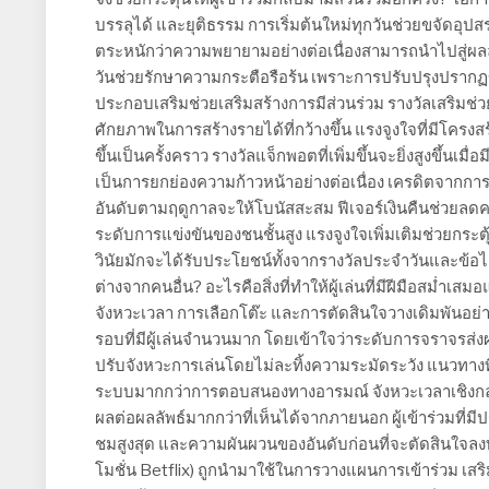
บรรลุได้ และยุติธรรม การเริ่มต้นใหม่ทุกวันช่วยขจัดอุปส
ตระหนักว่าความพยายามอย่างต่อเนื่องสามารถนำไปสู่ผลลัพ
วันช่วยรักษาความกระตือรือร้น เพราะการปรับปรุงปรากฏข
ประกอบเสริมช่วยเสริมสร้างการมีส่วนร่วม รางวัลเสริ
ศักยภาพในการสร้างรายได้ที่กว้างขึ้น แรงจูงใจที่มีโครงส
ขึ้นเป็นครั้งคราว รางวัลแจ็กพอตที่เพิ่มขึ้นจะยิ่งสูงขึ้น
เป็นการยกย่องความก้าวหน้าอย่างต่อเนื่อง เครดิตจากกา
อันดับตามฤดูกาลจะให้โบนัสสะสม ฟีเจอร์เงินคืนช่วยลดค
ระดับการแข่งขันของชนชั้นสูง แรงจูงใจเพิ่มเติมช่วยกระตุ้น
วินัยมักจะได้รับประโยชน์ทั้งจากรางวัลประจำวันและข้อได้เ
ต่างจากคนอื่น? อะไรคือสิ่งที่ทำให้ผู้เล่นที่มีฝีมือสม่ำเ
จังหวะเวลา การเลือกโต๊ะ และการตัดสินใจวางเดิมพันอย่า
รอบที่มีผู้เล่นจำนวนมาก โดยเข้าใจว่าระดับการจราจรส่
ปรับจังหวะการเล่นโดยไม่ละทิ้งความระมัดระวัง แนวทางที
ระบบมากกว่าการตอบสนองทางอารมณ์ จังหวะเวลาเชิงกลย
ผลต่อผลลัพธ์มากกว่าที่เห็นได้จากภายนอก ผู้เข้าร่วมที่มี
ชมสูงสุด และความผันผวนของอันดับก่อนที่จะตัดสินใจลงทุน 
โมชั่น Betflix) ถูกนำมาใช้ในการวางแผนการเข้าร่วม เสริมสร