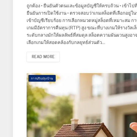
ถูกต้อง • ยืนยันตัวตนและข้อมูลบัญชีให้ครบถ้วน • เข้าไ
ยืนยันการเปิดใช้งาน • ตรวจสอบว่าเกมสล็อตที่เลือกอยู่ใ
เข้าบัญชีเรียบร้อย การเลือกหมวดหมู่สล็อตที่เหมาะสม
เกมมีอัตราการคืนทุน (RTP) สูง ขณะที่บางเกมให้รางวัลเล็ก
ระดับกลางมักให้ผลลัพธ์ที่สมดุล สล็อตความผันผวนสูงอาจ
เลือกเกมให้สอดคล้องกับกลยุทธ์ส่วนตัว…
READ MORE
การปรับปรุงบ้าน