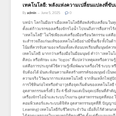
เทคโนโลยี: พลังแห่งความเปลี่ยนแปลงที่ขั
By
admin
June 5, 2025
0
บทนำ: โลกในมือเราเมื่อเทคโนโลยีคือพลังขับเคลื่อน ใน
ตั้งแต่ก้าวแรกของเครื่องจักรไอน้ำ ไปจนถึงการสื่อสารไร้สา
“เทคโนโลยี” ไม่ใช่เพียงแค่เครื่องมือหรือนวัตกรรม แต
จะสำรวจถึงแก่นแท้ของเทคโนโลยีอย่างมีชั้นเชิง ทั้งใน
โน้มที่ควรจับตามอง พร้อมทั้งสะท้อนบทเรียนที่มนุษย์ควร
เทคโนโลยี: มากกว่าเครื่องมือในมือมนุษย์ คำว่า “เทคโน
ศิลปะ หรือทักษะ และ “logos” ที่แปลว่าเหตุผลหรือความรู้ 
แต่คือการประยุกต์ใช้ความรู้เพื่อพัฒนาเครื่องใช้ ระบบ หรือ
จับต้องได้ มันสะท้อนความคิดสร้างสรรค์ของมนุษย์ เป็
ความจริง วิวัฒนาการแห่งเทคโนโลยี: จากหินเหล็กไฟสู่ป
การใช้หินก่อไฟหรือทำอาวุธคือจุดเริ่มต้นของเทคโนโลยี จ
อุตสาหกรรมครั้งที่ 1 ถึง 4 ซึ่งล้วนแต่เป็นจุดเปลี่ยนที่ส
เครื่องจักรไอน้ำและระบบโรงงาน อุตสาหกรรมยุคที่สอง:
คอมพิวเตอร์และระบบดิจิทัล อุตสาหกรรมยุคที่สี่: ปัญญาปร
Learning) เทคโนโลยีกับชีวิตประจำวัน: เมื่อสิ่งไร้ตัวตนก
ได้สอดแทรกอยู่ในแทบทุกมิติของชีวิต ตั้งแต่ตื่นนอนจนถึงเ