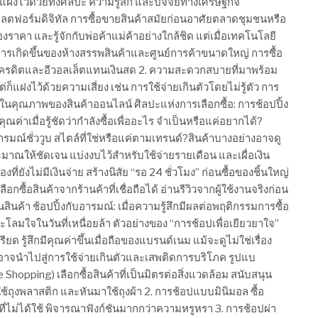
่แฝงไว้ด้วยทั้งศิลปะ ความรู้สึก และปัจจัยทางเศรษฐกิจ
ลตฟอร์มดิจิทัล การซื้อขายสินค้าสมัยก่อนอาศัยตลาดชุมชนหรือ
องราคา และรู้จักกับพ่อค้าแม่ค้าอย่างใกล้ชิด แต่เมื่อเทคโนโลยี
การเกิดขึ้นของห้างสรรพสินค้าและศูนย์การค้าขนาดใหญ่ การซื้อ
รเครดิตและอีวอลเล็ตแทนเงินสด 2. ความสะดวกสบายที่มาพร้อม
็แฝงไว้ด้วยความเสี่ยง เช่น การใช้จ่ายเกินตัวโดยไม่รู้ตัว การ
ใจในคุณภาพของสินค้าออนไลน์ ศิลปะแห่งการเลือกซื้อ: การช้อปปิ้ง
่าเมื่อรู้ชัดว่ากำลังซื้อเพื่ออะไร จำเป็นหรือแค่อยากได้?
ารมณ์ชั่ววูบ สไตล์ที่ใช่หรือแค่ตามเทรนด์?สินค้าบางอย่างอาจดู
มาณให้ชัดเจน แบ่งงบไว้สำหรับใช้จ่ายรายเดือน และเผื่อเงิน
ที่ยังไม่มีเงินจ่าย สร้างนิสัย “รอ 24 ชั่วโมง” ก่อนซื้อของชิ้นใหญ่
ื้อสินค้าจากร้านค้าที่เชื่อถือได้ อ่านรีวิวจากผู้ใช้งานจริงก่อน
นค้า ช้อปปิ้งกับอารมณ์: เมื่อความรู้สึกมีผลต่อพฤติกรรมการซื้อ
โลมใจในวันที่เหนื่อยล้า ตัวอย่างของ “การช้อปเพื่อเยียวยาใจ”
ียด รู้สึกมีคุณค่าขึ้นเมื่อถือของแบรนด์เนม แม้จะดูไม่ใช่เรื่อง
ัน อาจนำไปสู่การใช้จ่ายเกินตัวและเสพติดการบริโภค รูปแบ
 Shopping) เลือกซื้อสินค้าที่เป็นมิตรต่อสิ่งแวดล้อม สนับสนุน
ช้ถุงพลาสติก และหันมาใช้ถุงผ้า 2. การช้อปแบบมินิมอล ซื้อ
งที่ไม่ได้ใช้ พิจารณาฟังก์ชันมากกว่าความหรูหรา 3. การช้อปผ่า