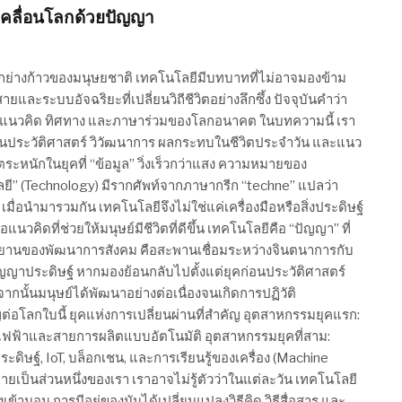
บเคลื่อนโลกด้วยปัญญา
ทุกย่างก้าวของมนุษยชาติ เทคโนโลยีมีบทบาทที่ไม่อาจมองข้าม
ยและระบบอัจฉริยะที่เปลี่ยนวิถีชีวิตอย่างลึกซึ้ง ปัจจุบันคำว่า
่คือแนวคิด ทิศทาง และภาษาร่วมของโลกอนาคต ในบทความนี้ เรา
ด้านประวัติศาสตร์ วิวัฒนาการ ผลกระทบในชีวิตประจำวัน และแนว
ตระหนักในยุคที่ “ข้อมูล” วิ่งเร็วกว่าแสง ความหมายของ
โลยี” (Technology) มีรากศัพท์จากภาษากรีก “techne” แปลว่า
เมื่อนำมารวมกัน เทคโนโลยีจึงไม่ใช่แค่เครื่องมือหรือสิ่งประดิษฐ์
แนวคิดที่ช่วยให้มนุษย์มีชีวิตที่ดีขึ้น เทคโนโลยีคือ “ปัญญา” ที่
นพยานของพัฒนาการสังคม คือสะพานเชื่อมระหว่างจินตนาการกับ
ัญญาประดิษฐ์ หากมองย้อนกลับไปตั้งแต่ยุคก่อนประวัติศาสตร์
ากนั้นมนุษย์ได้พัฒนาอย่างต่อเนื่องจนเกิดการปฏิวัติ
ำคัญต่อโลกใบนี้ ยุคแห่งการเปลี่ยนผ่านที่สำคัญ อุตสาหกรรมยุคแรก:
 ไฟฟ้าและสายการผลิตแบบอัตโนมัติ อุตสาหกรรมยุคที่สาม:
ะดิษฐ์, IoT, บล็อกเชน, และการเรียนรู้ของเครื่อง (Machine
ลายเป็นส่วนหนึ่งของเรา เราอาจไม่รู้ตัวว่าในแต่ละวัน เทคโนโลยี
ข้านอน การมีอยู่ของมันได้เปลี่ยนแปลงวิธีคิด วิธีสื่อสาร และ