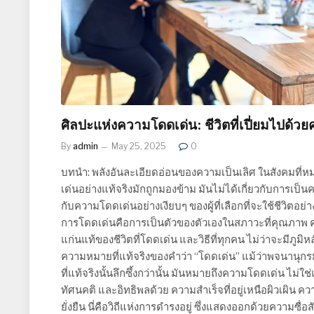
ศิลปะแห่งความโดดเด่น: ชีวิตที่เปี่ยมไปด้
By
admin
May 25, 2025
0
บทนำ: พลังอันละเอียดอ่อนของความเป็นเลิศ ในสังคมที่ห
เด่นอย่างแท้จริงมักถูกมองข้าม มันไม่ได้เกี่ยวกับการเป็นคน
กับความโดดเด่นอย่างเงียบๆ ของผู้ที่เลือกที่จะใช้ชีวิตอ
การโดดเด่นคือการเป็นตัวของตัวเองในสภาวะที่คุณภาพ
แก่นแท้ของชีวิตที่โดดเด่น และวิธีที่ทุกคน ไม่ว่าจะมีภูม
ความหมายที่แท้จริงของคำว่า “โดดเด่น” แม้ว่าพจนานุกรมอ
ที่แท้จริงนั้นลึกซึ้งกว่านั้น มันหมายถึงความโดดเด่น ไม่
ทัศนคติ และอิทธิพลด้วย ความสำเร็จที่อยู่เหนือผิวเผิน คว
ยั่งยืน นี่คือวิถีแห่งการดำรงอยู่ ซึ่งแสดงออกด้วยควา