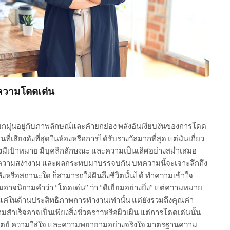
วยความโดดเด่น
มกมุ่นอยู่กับภาพลักษณ์และคำยกย่อง พลังอันเงียบงันของการโดด
ที่เสียงดังที่สุดในห้องหรือการได้รับรางวัลมากที่สุด แต่มันเกี่ยว
ย่างมีเป้าหมาย มีบุคลิกลักษณะ และความเป็นเลิศอย่างสม่ำเสมอ
 ความสง่างาม และผลกระทบมาบรรจบกัน บทความนี้จะเจาะลึกถึง
ิหลังหรือสถานะใด ก็สามารถใฝ่ฝันถึงชีวิตนั้นได้ ทำความเข้าใจ
าจนิยามคำว่า “โดดเด่น” ว่า “ดีเยี่ยมอย่างยิ่ง” แต่ความหมาย
ใช่แค่ในด้านประสิทธิภาพการทำงานเท่านั้น แต่ยังรวมถึงคุณค่า
ามสำเร็จอาจเป็นเพียงสิ่งชั่วคราวหรือผิวเผิน แต่การโดดเด่นนั้น
มซื่อสัตย์ ความใส่ใจ และความพยายามอย่างจริงใจ มาตรฐานความ