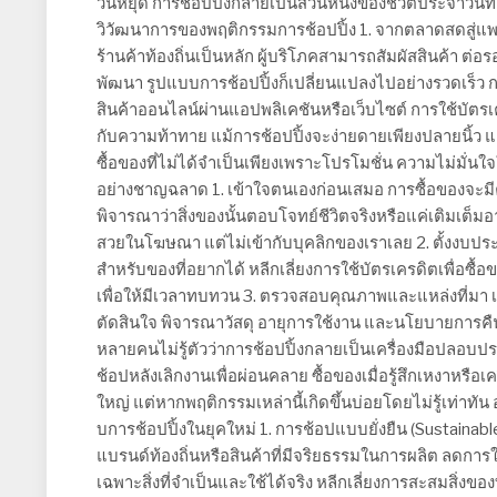
วันหยุด การช้อปปิ้งกลายเป็นส่วนหนึ่งของชีวิตประจำวันที
วิวัฒนาการของพฤติกรรมการช้อปปิ้ง 1. จากตลาดสดสู่แพ
ร้านค้าท้องถิ่นเป็นหลัก ผู้บริโภคสามารถสัมผัสสินค้า ต่อร
พัฒนา รูปแบบการช้อปปิ้งก็เปลี่ยนแปลงไปอย่างรวดเร็ว 
สินค้าออนไลน์ผ่านแอปพลิเคชันหรือเว็บไซต์ การใช้บัต
กับความท้าทาย แม้การช้อปปิ้งจะง่ายดายเพียงปลายนิ้ว แต่ก
ซื้อของที่ไม่ได้จำเป็นเพียงเพราะโปรโมชั่น ความไม่มั่น
อย่างชาญฉลาด 1. เข้าใจตนเองก่อนเสมอ การซื้อของจะมีคุณค
พิจารณาว่าสิ่งของนั้นตอบโจทย์ชีวิตจริงหรือแค่เติมเต็มอ
สวยในโฆษณา แต่ไม่เข้ากับบุคลิกของเราเลย 2. ตั้งงบประ
สำหรับของที่อยากได้ หลีกเลี่ยงการใช้บัตรเครดิตเพื่อซื้อของ
เพื่อให้มีเวลาทบทวน 3. ตรวจสอบคุณภาพและแหล่งที่มา เลือกซ
ตัดสินใจ พิจารณาวัสดุ อายุการใช้งาน และนโยบายการคืนสิ
หลายคนไม่รู้ตัวว่าการช้อปปิ้งกลายเป็นเครื่องมือปลอบประ
ช้อปหลังเลิกงานเพื่อผ่อนคลาย ซื้อของเมื่อรู้สึกเหงาหรือเคร
ใหญ่ แต่หากพฤติกรรมเหล่านี้เกิดขึ้นบ่อยโดยไม่รู้เท่าท
บการช้อปปิ้งในยุคใหม่ 1. การช้อปแบบยั่งยืน (Sustainable
แบรนด์ท้องถิ่นหรือสินค้าที่มีจริยธรรมในการผลิต ลดการใ
เฉพาะสิ่งที่จำเป็นและใช้ได้จริง หลีกเลี่ยงการสะสมสิ่งขอ